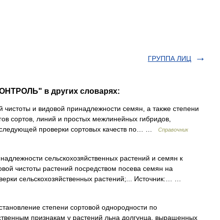
ГРУППА ЛИЦ
ОНТРОЛЬ" в других словарях:
 чистоты и видовой принадлежности семян, а также степени
гов сортов, линий и простых межлинейных гибридов,
оследующей проверки сортовых качеств по… …
Справочник
надлежности сельскохозяйственных растений и семян к
вой чистоты растений посредством посева семян на
верки сельскохозяйственных растений;... Источник:… …
тановление степени сортовой однородности по
ственным признакам у растений льна долгунца, выращенных