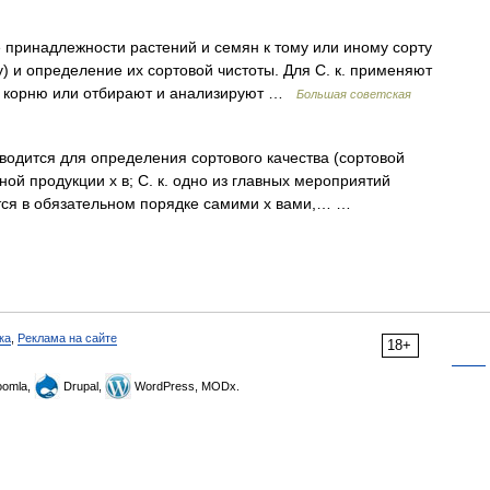
надлежности растений и семян к тому или иному сорту
у) и определение их сортовой чистоты. Для С. к. применяют
на корню или отбирают и анализируют …
Большая советская
водится для определения сортового качества (сортовой
ной продукции х в; С. к. одно из главных мероприятий
ится в обязательном порядке самими х вами,… …
ка
,
Реклама на сайте
18+
omla,
Drupal,
WordPress, MODx.