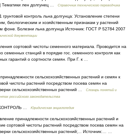
7] Тематики лен долгунец …
Справочник технического переводчика
 грунтовой контроль льна долгунца: Установление степени
им, биологическим и хозяйственным признакам у растений
м фоне. Болезни льна долгунца Источник: ГОСТ Р 52784 2007
нической документации
ения сортовой чистоты семенного материала. Проводится на
о семенных станций в порядке гос. семенного контроля как
ых гарантий о сортности семян. При Г. к …
принадлежности сельскохозяйственных растений и семян к
вой чистоты растений посредством посева семян на
оверки сельскохозяйственных растений …
Словарь понятий и
нтах российского законодательства
 КОНТРОЛЬ …
Юридическая энциклопедия
вление принадлежности сельскохозяйственных растений и
ие сортовой чистоты растений посредством посева семян на
верки сельскохозяйственных растений;... Источник:… …