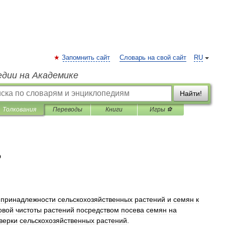
Запомнить сайт
Словарь на свой сайт
RU
едии на Академике
Найти!
Толкования
Переводы
Книги
Игры ⚽
Ь
принадлежности
сельскохозяйственных
растений
и
семян
к
овой
чистоты
растений
посредством
посева
семян
на
верки
сельскохозяйственных
растений
.